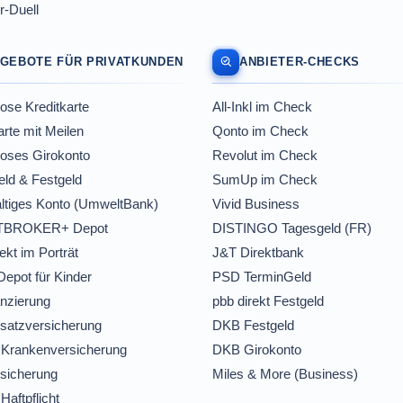
r-Duell
GEBOTE FÜR PRIVATKUNDEN
ANBIETER-CHECKS
ose Kreditkarte
All-Inkl im Check
arte mit Meilen
Qonto im Check
loses Girokonto
Revolut im Check
ld & Festgeld
SumUp im Check
ltiges Konto (UmweltBank)
Vivid Business
BROKER+ Depot
DISTINGO Tagesgeld (FR)
ekt im Porträt
J&T Direktbank
Depot für Kinder
PSD TerminGeld
nzierung
pbb direkt Festgeld
satzversicherung
DKB Festgeld
 Krankenversicherung
DKB Girokonto
sicherung
Miles & More (Business)
Haftpflicht