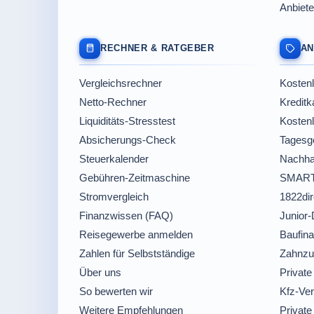
Anbiete
RECHNER & RATGEBER
AN
Vergleichsrechner
Kostenl
Netto-Rechner
Kreditk
Liquiditäts-Stresstest
Kosten
Absicherungs-Check
Tagesge
Steuerkalender
Nachha
Gebühren-Zeitmaschine
SMART
Stromvergleich
1822dir
Finanzwissen (FAQ)
Junior-
Reisegewerbe anmelden
Baufina
Zahlen für Selbstständige
Zahnzu
Über uns
Private
So bewerten wir
Kfz-Ver
Weitere Empfehlungen
Private 