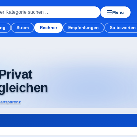
Menü
ung
Strom
Rechner
Empfehlungen
So bewerten 
romkosten senken.
Privat
gleichen
ransparenz