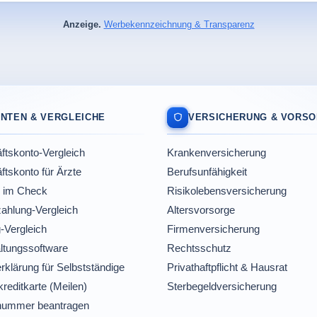
Anzeige.
Werbekennzeichnung & Transparenz
NTEN & VERGLEICHE
VERSICHERUNG & VORS
tskonto-Vergleich
Krankenversicherung
tskonto für Ärzte
Berufsunfähigkeit
 im Check
Risikolebensversicherung
ahlung-Vergleich
Altersvorsorge
-Vergleich
Firmenversicherung
ltungssoftware
Rechtsschutz
rklärung für Selbstständige
Privathaftpflicht & Hausrat
reditkarte (Meilen)
Sterbegeldversicherung
nummer beantragen