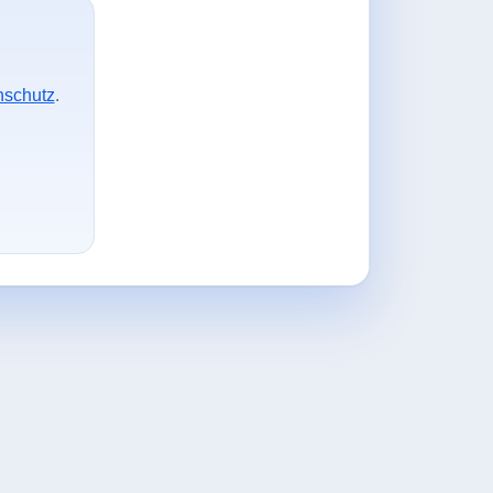
nschutz
.