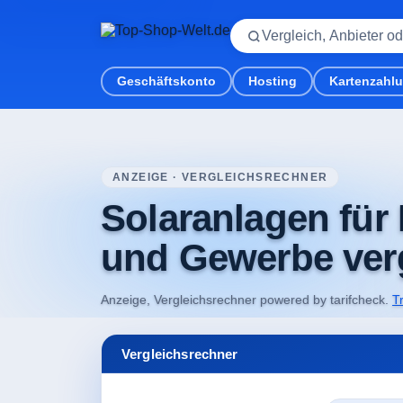
Geschäftskonto
Hosting
Kartenzahl
Startseite
/
Vergleichsrechner
/
Solaranlagen St
ANZEIGE · VERGLEICHSRECHNER
Solaranlagen für 
und Gewerbe ver
Anzeige, Vergleichsrechner powered by tarifcheck.
T
Vergleichsrechner