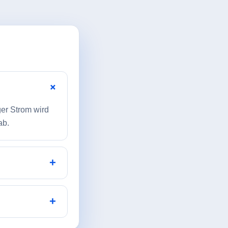
ger Strom wird
ab.