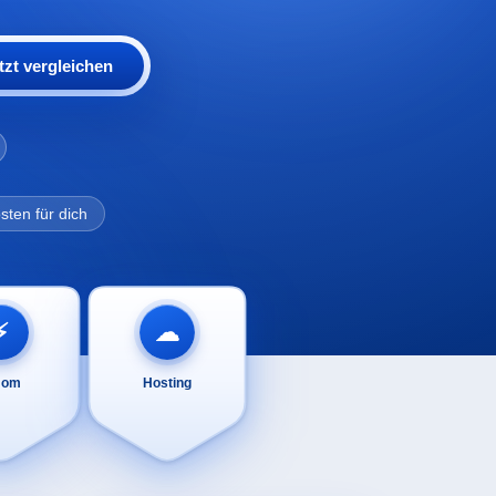
tzt vergleichen
sten für dich
⚡
☁
rom
Hosting