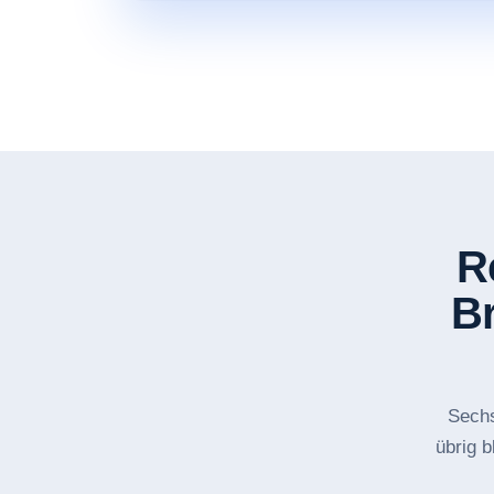
R
Br
Sechs
übrig b