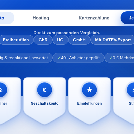
to
Hosting
Kartenzahlung
Je
Direkt zum passenden Vergleich:
Freiberuflich
GbR
UG
GmbH
Mit DATEV-Export
 & redaktionell bewertet
40+ Anbieter geprüft
0 € Mehrko
%
€
★
hner
Geschäftskonto
Empfehlungen
St