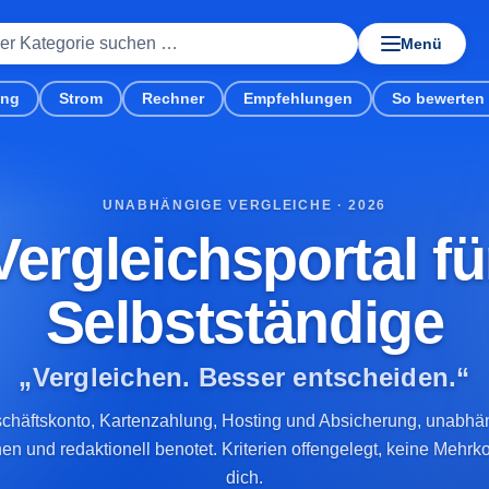
Menü
ung
Strom
Rechner
Empfehlungen
So bewerten 
UNABHÄNGIGE VERGLEICHE · 2026
Top-Shop-Welt,
Vergleichsportal fü
Selbstständige
„Vergleichen. Besser entscheiden.“
chäftskonto, Kartenzahlung, Hosting und Absicherung, unabhä
hen und redaktionell benotet. Kriterien offengelegt, keine Mehrko
dich.