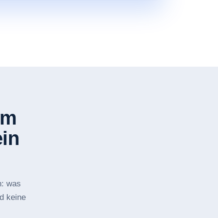
im
ein
n: was
nd keine