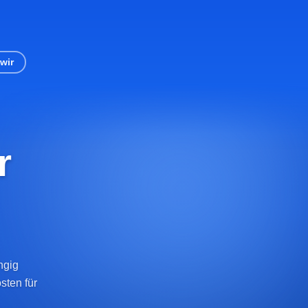
wir
r
ngig
sten für