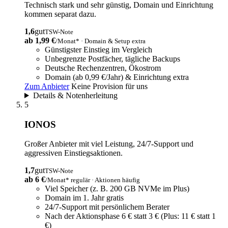
Technisch stark und sehr günstig, Domain und Einrichtung
kommen separat dazu.
1,6
gut
TSW-Note
ab 1,99 €
/Monat* · Domain & Setup extra
Günstigster Einstieg im Vergleich
Unbegrenzte Postfächer, tägliche Backups
Deutsche Rechenzentren, Ökostrom
Domain (ab 0,99 €/Jahr) & Einrichtung extra
Zum Anbieter
Keine Provision für uns
Details & Notenherleitung
5
IONOS
Großer Anbieter mit viel Leistung, 24/7-Support und
aggressiven Einstiegsaktionen.
1,7
gut
TSW-Note
ab 6 €
/Monat* regulär · Aktionen häufig
Viel Speicher (z. B. 200 GB NVMe im Plus)
Domain im 1. Jahr gratis
24/7-Support mit persönlichem Berater
Nach der Aktionsphase 6 € statt 3 € (Plus: 11 € statt 1
€)