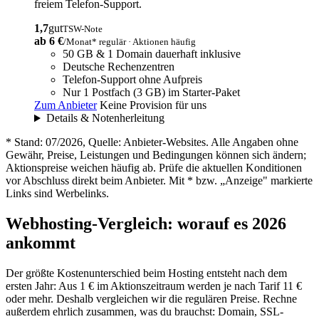
freiem Telefon-Support.
1,7
gut
TSW-Note
ab 6 €
/Monat* regulär · Aktionen häufig
50 GB & 1 Domain dauerhaft inklusive
Deutsche Rechenzentren
Telefon-Support ohne Aufpreis
Nur 1 Postfach (3 GB) im Starter-Paket
Zum Anbieter
Keine Provision für uns
Details & Notenherleitung
* Stand: 07/2026, Quelle: Anbieter-Websites. Alle Angaben ohne
Gewähr, Preise, Leistungen und Bedingungen können sich ändern;
Aktionspreise weichen häufig ab. Prüfe die aktuellen Konditionen
vor Abschluss direkt beim Anbieter. Mit * bzw. „Anzeige" markierte
Links sind Werbelinks.
Webhosting-Vergleich: worauf es 2026
ankommt
Der größte Kostenunterschied beim Hosting entsteht nach dem
ersten Jahr: Aus 1 € im Aktionszeitraum werden je nach Tarif 11 €
oder mehr. Deshalb vergleichen wir die regulären Preise. Rechne
außerdem ehrlich zusammen, was du brauchst: Domain, SSL-