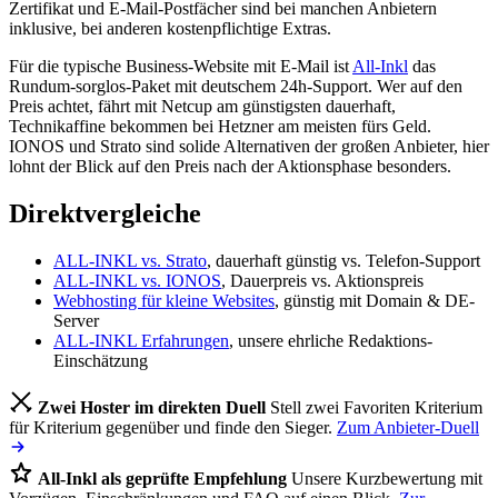
Zertifikat und E-Mail-Postfächer sind bei manchen Anbietern
inklusive, bei anderen kostenpflichtige Extras.
Für die typische Business-Website mit E-Mail ist
All-Inkl
das
Rundum-sorglos-Paket mit deutschem 24h-Support. Wer auf den
Preis achtet, fährt mit Netcup am günstigsten dauerhaft,
Technikaffine bekommen bei Hetzner am meisten fürs Geld.
IONOS und Strato sind solide Alternativen der großen Anbieter, hier
lohnt der Blick auf den Preis nach der Aktionsphase besonders.
Direktvergleiche
ALL-INKL vs. Strato
, dauerhaft günstig vs. Telefon-Support
ALL-INKL vs. IONOS
, Dauerpreis vs. Aktionspreis
Webhosting für kleine Websites
, günstig mit Domain & DE-
Server
ALL-INKL Erfahrungen
, unsere ehrliche Redaktions-
Einschätzung
Zwei Hoster im direkten Duell
Stell zwei Favoriten Kriterium
für Kriterium gegenüber und finde den Sieger.
Zum Anbieter-Duell
All-Inkl als geprüfte Empfehlung
Unsere Kurzbewertung mit