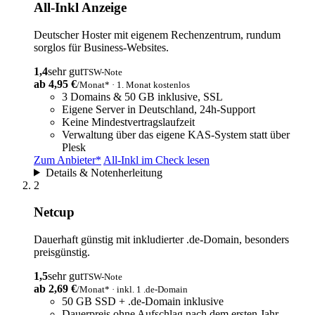
All-Inkl
Anzeige
Deutscher Hoster mit eigenem Rechenzentrum, rundum
sorglos für Business-Websites.
1,4
sehr gut
TSW-Note
ab 4,95 €
/Monat* · 1. Monat kostenlos
3 Domains & 50 GB inklusive, SSL
Eigene Server in Deutschland, 24h-Support
Keine Mindestvertragslaufzeit
Verwaltung über das eigene KAS-System statt über
Plesk
Zum Anbieter*
All-Inkl im Check lesen
Details & Notenherleitung
2
Netcup
Dauerhaft günstig mit inkludierter .de-Domain, besonders
preisgünstig.
1,5
sehr gut
TSW-Note
ab 2,69 €
/Monat* · inkl. 1 .de-Domain
50 GB SSD + .de-Domain inklusive
Dauerpreis ohne Aufschlag nach dem ersten Jahr