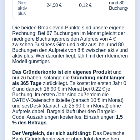
Giro
rund 80
24,90 €
0,12 €
aktiv
Buchungen/Mo
plus
Die beiden Break-even-Punkte sind unsere eigene
Rechnung: Bei 67 Buchungen im Monat gleicht der
niedrigere Buchungspreis den Aufpreis von 4 €
zwischen Business Giro und aktiv aus, bei rund 80
Buchungen den Aufpreis von 8 € zwischen aktiv und
aktiv plus. Wer darunter liegt, fährt mit dem kleineren
Modell günstiger.
Das Gründerkonto ist ein eigenes Produkt
und
nur zu haben, solange die
Gründung nicht länger
als 365 Tage
zurückliegt. Es kostet im ersten Jahr 0
€ und danach 16,90 € im Monat bei 0,22 € je
Buchung. Im ersten Jahr sind außerdem die
DATEV-Datenschnittstelle (danach 10 € im Monat)
und sevDesk (danach ab 25,90 € im Monat) ohne
Aufpreis dabei. Bargeld läuft über den Bargeld-
Code: Auszahlungen kostenlos, Einzahlungen
1,5
% des Betrags
.
Der Vergleich, der sich aufdrängt:
Das Deutsche
Bank Gründerkonto weiter oben folgt demselben