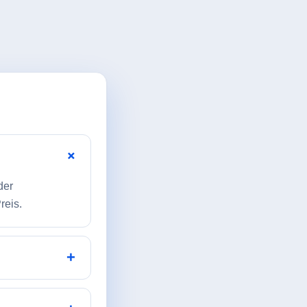
der
reis.