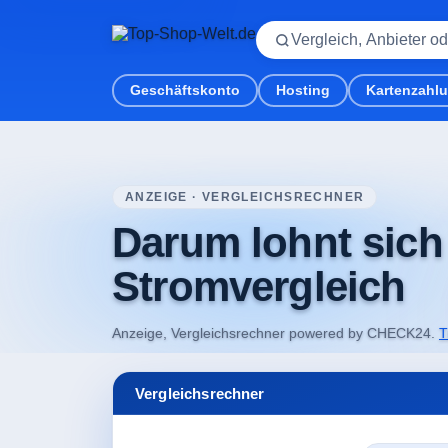
Geschäftskonto
Hosting
Kartenzahl
Startseite
/
Vergleichsrechner
/
Strom-Vergleich
ANZEIGE · VERGLEICHSRECHNER
Darum lohnt sich
Stromvergleich
Anzeige, Vergleichsrechner powered by CHECK24.
T
Vergleichsrechner