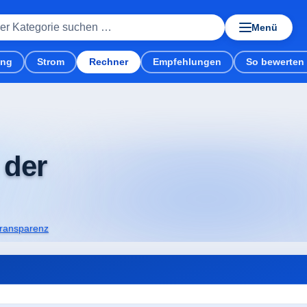
Menü
ung
Strom
Rechner
Empfehlungen
So bewerten 
srechner
 der
ransparenz