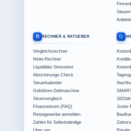
Firmenk
Steuer
Anbiete
RECHNER & RATGEBER
AN
Vergleichsrechner
Kostenl
Netto-Rechner
Kreditk
Liquiditäts-Stresstest
Kosten
Absicherungs-Check
Tagesge
Steuerkalender
Nachha
Gebühren-Zeitmaschine
SMART
Stromvergleich
1822dir
Finanzwissen (FAQ)
Junior-
Reisegewerbe anmelden
Baufina
Zahlen für Selbstständige
Zahnzu
Über uns
Private