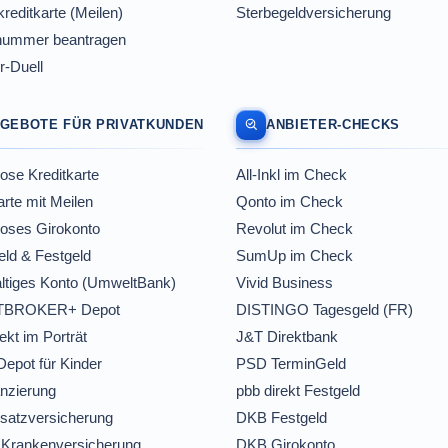
reditkarte (Meilen)
Sterbegeldversicherung
nummer beantragen
r-Duell
GEBOTE FÜR PRIVATKUNDEN
ANBIETER-CHECKS
ose Kreditkarte
All-Inkl im Check
arte mit Meilen
Qonto im Check
loses Girokonto
Revolut im Check
ld & Festgeld
SumUp im Check
ltiges Konto (UmweltBank)
Vivid Business
BROKER+ Depot
DISTINGO Tagesgeld (FR)
ekt im Porträt
J&T Direktbank
Depot für Kinder
PSD TerminGeld
nzierung
pbb direkt Festgeld
satzversicherung
DKB Festgeld
 Krankenversicherung
DKB Girokonto