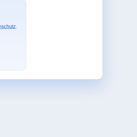
nschutz
.